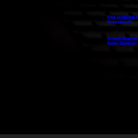
F1’den ayrıldığımda b
devam edeceğim
Fernando Alonso’nun 
Yapınca Çözüyorlar”