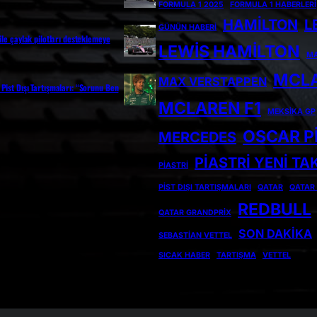
FORMULA 1 2025
FORMULA 1 HABERLERI
HAMILTON
L
GÜNÜN HABERI
ile çaylak pilotları desteklemeye
LEWIS HAMILTON
MA
MCL
MAX VERSTAPPEN
Pist Dışı Tartışmaları: “Sorunu Ben
MCLAREN F1
MEKSIKA GP
OSCAR P
MERCEDES
PIASTRI YENI TA
PIASTRI
PIST DIŞI TARTIŞMALARI
QATAR
QATAR
REDBULL
QATAR GRANDPRIX
SON DAKIKA
SEBASTIAN VETTEL
SICAK HABER
TARTIŞMA
VETTEL