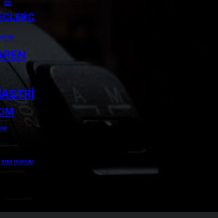
GP
ECLERC
RTIN
AREN
IASTRI
KIM
 GP
SON DURUM