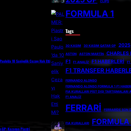
CLİPS
FORMULA 1
Tags
2025
30 KASIM
30 KASIM QATAR GP
CHARLES 
ASTON
ASTON MARTIN
F1
F1 HABERLERI
Paulo’da 10 Saniyelik Cezayı Hak Etti
F1 ANALIZ
F1
F1 TRANSFER HABERLE
FERNANDO ALONSO
FERNANDO ALONSO FORMULA 1 F1 HABER
FIA KURALLARI PIST DIŞI TARTIŞMALARI
F1 ANALIZ
FERRARI
FERRARIDE SON
FORMULA 
FIA KURALLARI
n GP: Kazanan Piastri