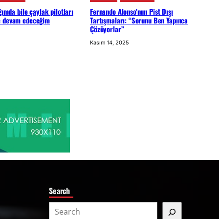
ğımda bile çaylak pilotları
Fernando Alonso’nun Pist Dışı
e devam edeceğim
Tartışmaları: “Sorunu Ben Yapınca
Çözüyorlar”
Kasım 14, 2025
Search
S