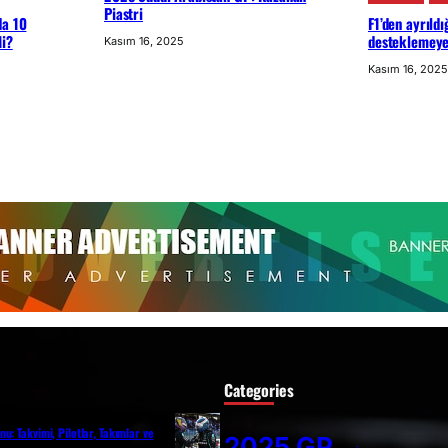
Piastri
da 10
F1’den ayrıldı
Mi?
desteklemey
Kasım 16, 2025
Kasım 16, 2025
Categories
u: Takvimi, Pilotlar, Takımlar ve
2025 GP