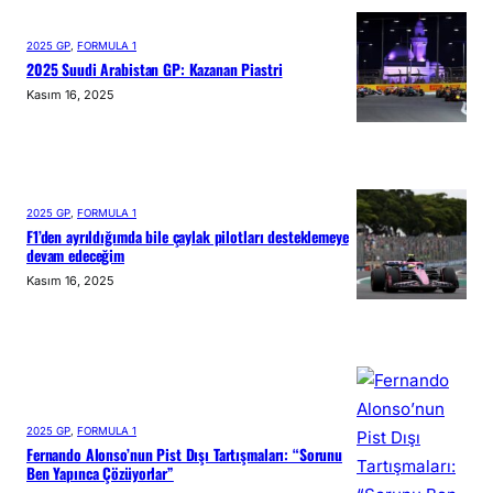
2025 GP
, 
FORMULA 1
2025 Suudi Arabistan GP: Kazanan Piastri
Kasım 16, 2025
2025 GP
, 
FORMULA 1
F1’den ayrıldığımda bile çaylak pilotları desteklemeye
devam edeceğim
Kasım 16, 2025
2025 GP
, 
FORMULA 1
Fernando Alonso’nun Pist Dışı Tartışmaları: “Sorunu
Ben Yapınca Çözüyorlar”