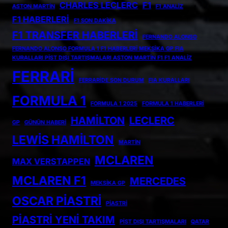
CHARLES LECLERC
F1
ASTON MARTIN
F1 ANALIZ
F1 HABERLERI
F1 SON DAKIKA
F1 TRANSFER HABERLERI
FERNANDO ALONSO
FERNANDO ALONSO FORMULA 1 F1 HABERLERI MEKSIKA GP FIA
KURALLARI PIST DIŞI TARTIŞMALARI ASTON MARTIN F1 F1 ANALIZ
FERRARI
FERRARIDE SON DURUM
FIA KURALLARI
FORMULA 1
FORMULA 1 2025
FORMULA 1 HABERLERI
HAMILTON
LECLERC
GP
GÜNÜN HABERI
LEWIS HAMILTON
MARTIN
MCLAREN
MAX VERSTAPPEN
MCLAREN F1
MERCEDES
MEKSIKA GP
OSCAR PIASTRI
PIASTRI
PIASTRI YENI TAKIM
PIST DIŞI TARTIŞMALARI
QATAR