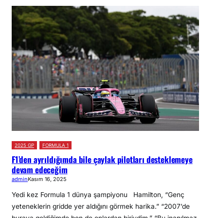
2025 GP
FORMULA 1
F1’den ayrıldığımda bile çaylak pilotları desteklemeye
devam edeceğim
admin
Kasım 16, 2025
Yedi kez Formula 1 dünya şampiyonu Hamilton, “Genç
yeteneklerin gridde yer aldığını görmek harika.” “2007’de
buraya geldiğimde ben de onlardan biriydim.” “Bu inanılmaz