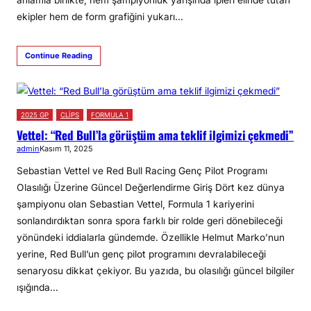
anlamla birlikte, hem şampiyonluk yarışında ipleri elinde tutan
ekipler hem de form grafiğini yukarı…
Continue Reading
2025 GP
CLİPS
FORMULA 1
Vettel: “Red Bull’la görüştüm ama teklif ilgimizi çekmedi”
admin
Kasım 11, 2025
Sebastian Vettel ve Red Bull Racing Genç Pilot Programı
Olasılığı Üzerine Güncel Değerlendirme Giriş Dört kez dünya
şampiyonu olan Sebastian Vettel, Formula 1 kariyerini
sonlandırdıktan sonra spora farklı bir rolde geri dönebileceği
yönündeki iddialarla gündemde. Özellikle Helmut Marko’nun
yerine, Red Bull’un genç pilot programını devralabileceği
senaryosu dikkat çekiyor. Bu yazıda, bu olasılığı güncel bilgiler
ışığında…