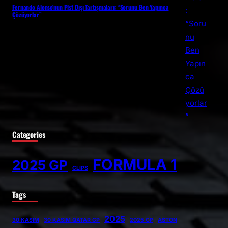
Fernando Alonso’nun Pist Dışı Tartışmaları: “Sorunu Ben Yapınca
Çözüyorlar”
Categories
FORMULA 1
2025 GP
CLİPS
Tags
2025
30 KASIM
30 KASIM QATAR GP
2025 GP
ASTON