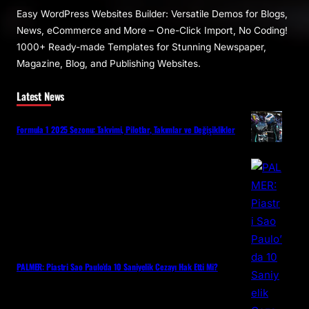
Easy WordPress Websites Builder: Versatile Demos for Blogs,
News, eCommerce and More – One-Click Import, No Coding!
1000+ Ready-made Templates for Stunning Newspaper,
Magazine, Blog, and Publishing Websites.
Latest News
Formula 1 2025 Sezonu: Takvimi, Pilotlar, Takımlar ve Değişiklikler
PALMER: Piastri Sao Paulo’da 10 Saniyelik Cezayı Hak Etti Mi?