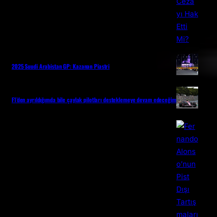
2025 Suudi Arabistan GP: Kazanan Piastri
F1’den ayrıldığımda bile çaylak pilotları desteklemeye devam edeceğim