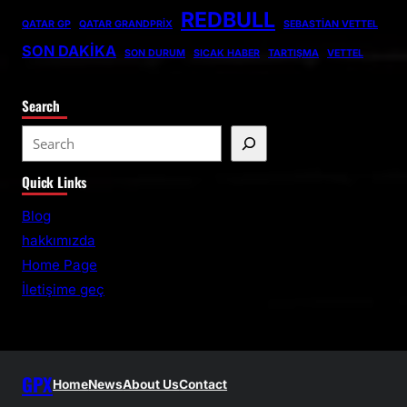
REDBULL
QATAR GP
QATAR GRANDPRIX
SEBASTIAN VETTEL
SON DAKIKA
SON DURUM
SICAK HABER
TARTIŞMA
VETTEL
Search
S
e
Quick Links
a
r
Blog
c
hakkımızda
h
Home Page
İletişime geç
GPX
Home
News
About Us
Contact