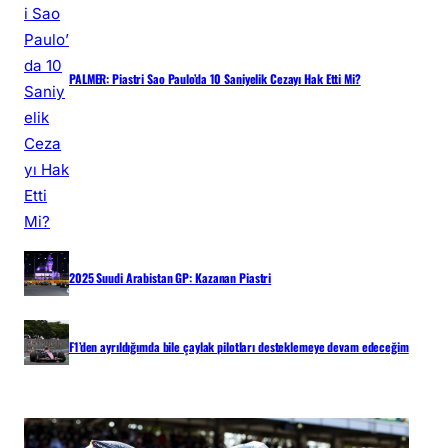
PALMER: Piastri Sao Paulo’da 10 Saniyelik Cezayı Hak Etti Mi?
2025 Suudi Arabistan GP: Kazanan Piastri
F1’den ayrıldığımda bile çaylak pilotları desteklemeye devam edeceğim