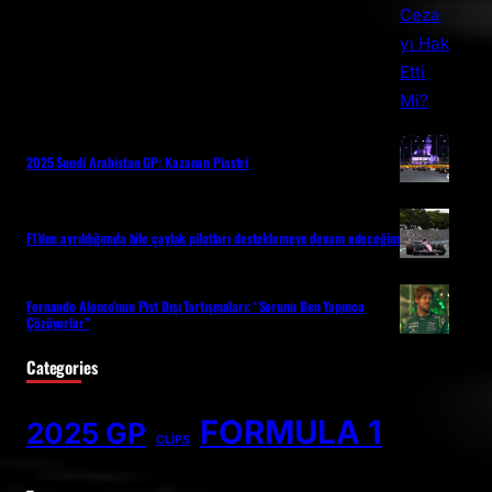
2025 Suudi Arabistan GP: Kazanan Piastri
F1’den ayrıldığımda bile çaylak pilotları desteklemeye devam edeceğim
Fernando Alonso’nun Pist Dışı Tartışmaları: “Sorunu Ben Yapınca
Çözüyorlar”
Categories
FORMULA 1
2025 GP
CLİPS