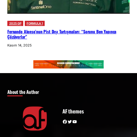
2025 GP
FORMULA 1
Fernando Alonso’nun Pist Dışı Tartışmaları: “Sorunu Ben Yapınca
Çözüyorlar”
Kasım 14, 2025
About the Author
AF themes
Facebook
Twitter
YouTube