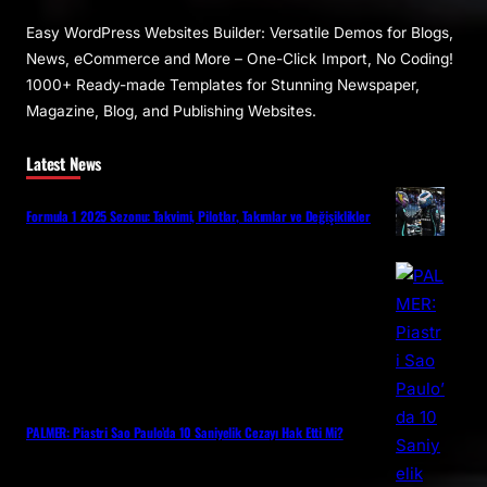
Easy WordPress Websites Builder: Versatile Demos for Blogs,
News, eCommerce and More – One-Click Import, No Coding!
1000+ Ready-made Templates for Stunning Newspaper,
Magazine, Blog, and Publishing Websites.
Latest News
Formula 1 2025 Sezonu: Takvimi, Pilotlar, Takımlar ve Değişiklikler
PALMER: Piastri Sao Paulo’da 10 Saniyelik Cezayı Hak Etti Mi?