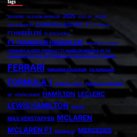
Tags
2025
30 KASIM
30 KASIM QATAR GP
2025 GP
ASTON
CHARLES LECLERC
F1
ASTON MARTIN
F1 ANALIZ
F1 HABERLERI
F1 SON DAKIKA
F1 TRANSFER HABERLERI
FERNANDO ALONSO
FERNANDO ALONSO FORMULA 1 F1 HABERLERI MEKSIKA GP FIA
KURALLARI PIST DIŞI TARTIŞMALARI ASTON MARTIN F1 F1 ANALIZ
FERRARI
FERRARIDE SON DURUM
FIA KURALLARI
FORMULA 1
FORMULA 1 2025
FORMULA 1 HABERLERI
HAMILTON
LECLERC
GP
GÜNÜN HABERI
LEWIS HAMILTON
MARTIN
MCLAREN
MAX VERSTAPPEN
MCLAREN F1
MERCEDES
MEKSIKA GP