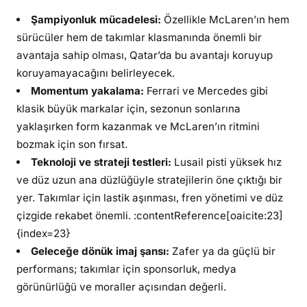
Şampiyonluk mücadelesi:
Özellikle McLaren’ın hem
sürücüler hem de takımlar klasmanında önemli bir
avantaja sahip olması, Qatar’da bu avantajı koruyup
koruyamayacağını belirleyecek.
Momentum yakalama:
Ferrari ve Mercedes gibi
klasik büyük markalar için, sezonun sonlarına
yaklaşırken form kazanmak ve McLaren’ın ritmini
bozmak için son fırsat.
Teknoloji ve strateji testleri:
Lusail pisti yüksek hız
ve düz uzun ana düzlüğüyle stratejilerin öne çıktığı bir
yer. Takımlar için lastik aşınması, fren yönetimi ve düz
çizgide rekabet önemli. :contentReference[oaicite:23]
{index=23}
Geleceğe dönük imaj şansı:
Zafer ya da güçlü bir
performans; takımlar için sponsorluk, medya
görünürlüğü ve moraller açısından değerli.