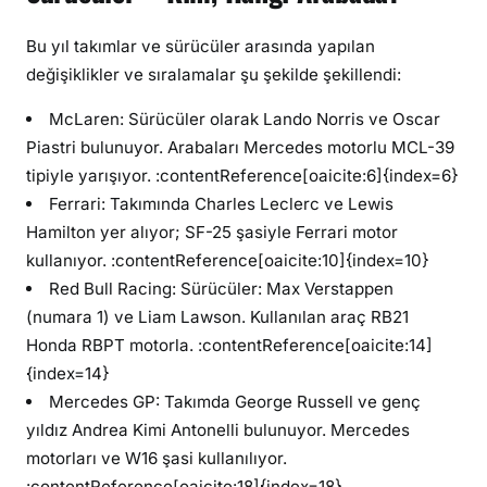
Bu yıl takımlar ve sürücüler arasında yapılan
değişiklikler ve sıralamalar şu şekilde şekillendi:
McLaren: Sürücüler olarak Lando Norris ve Oscar
Piastri bulunuyor. Arabaları Mercedes motorlu MCL-39
tipiyle yarışıyor. :contentReference[oaicite:6]{index=6}
Ferrari: Takımında Charles Leclerc ve Lewis
Hamilton yer alıyor; SF-25 şasiyle Ferrari motor
kullanıyor. :contentReference[oaicite:10]{index=10}
Red Bull Racing: Sürücüler: Max Verstappen
(numara 1) ve Liam Lawson. Kullanılan araç RB21
Honda RBPT motorla. :contentReference[oaicite:14]
{index=14}
Mercedes GP: Takımda George Russell ve genç
yıldız Andrea Kimi Antonelli bulunuyor. Mer­cedes
motorları ve W16 şasi kullanılıyor.
:contentReference[oaicite:18]{index=18}