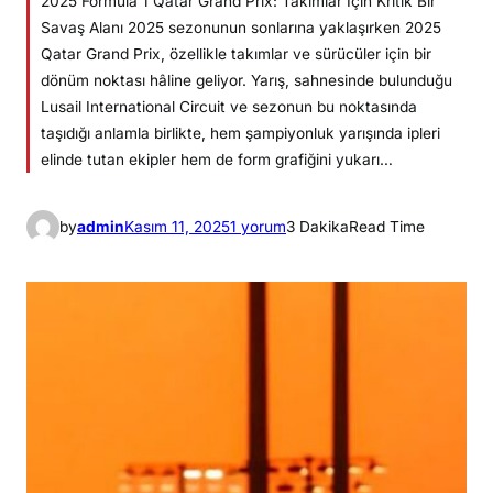
2025 Formula 1 Qatar Grand Prix: Takımlar İçin Kritik Bir
Savaş Alanı 2025 sezonunun sonlarına yaklaşırken 2025
Qatar Grand Prix, özellikle takımlar ve sürücüler için bir
dönüm noktası hâline geliyor. Yarış, sahnesinde bulunduğu
Lusail International Circuit ve sezonun bu noktasında
taşıdığı anlamla birlikte, hem şampiyonluk yarışında ipleri
elinde tutan ekipler hem de form grafiğini yukarı…
3
by
admin
Kasım 11, 2025
1 yorum
3 Dakika
Read Time
0
K
a
s
ı
m
Q
A
T
A