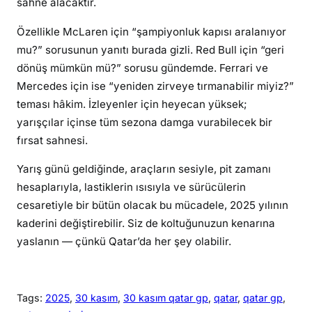
sahne alacaktır.
Özellikle McLaren için “şampiyonluk kapısı aralanıyor
mu?” sorusunun yanıtı burada gizli. Red Bull için “geri
dönüş mümkün mü?” sorusu gündemde. Ferrari ve
Mercedes için ise “yeniden zirveye tırmanabilir miyiz?”
teması hâkim. İzleyenler için heyecan yüksek;
yarışçılar içinse tüm sezona damga vurabilecek bir
fırsat sahnesi.
Yarış günü geldiğinde, araçların sesiyle, pit zamanı
hesaplarıyla, lastiklerin ısısıyla ve sürücülerin
cesaretiyle bir bütün olacak bu mücadele, 2025 yılının
kaderini değiştirebilir. Siz de koltuğunuzun kenarına
yaslanın — çünkü Qatar’da her şey olabilir.
Tags:
2025
, 
30 kasım
, 
30 kasım qatar gp
, 
qatar
, 
qatar gp
, 