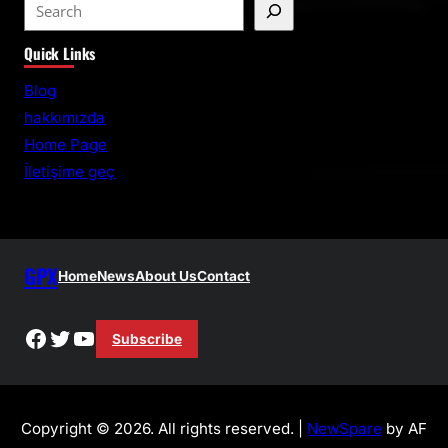
S
e
Quick Links
a
r
Blog
c
hakkımızda
h
Home Page
İletişime geç
GPX
Home
News
About Us
Contact
Facebook
Twitter
YouTube
Subscribe
Copyright © 2026. All rights reserved. |
NewSpare
by AF