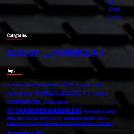
Categories
FORMULA 1
2025 GP
CLİPS
Tags
2025
30 KASIM
30 KASIM QATAR GP
2025 GP
ASTON
CHARLES LECLERC
F1
ASTON MARTIN
F1 ANALIZ
F1 HABERLERI
F1 SON DAKIKA
F1 TRANSFER HABERLERI
FERNANDO ALONSO
FERNANDO ALONSO FORMULA 1 F1 HABERLERI MEKSIKA GP FIA
KURALLARI PIST DIŞI TARTIŞMALARI ASTON MARTIN F1 F1 ANALIZ