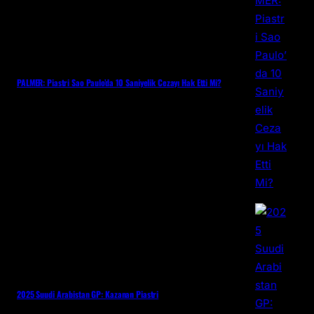
PALMER: Piastri Sao Paulo’da 10 Saniyelik Cezayı Hak Etti Mi?
2025 Suudi Arabistan GP: Kazanan Piastri