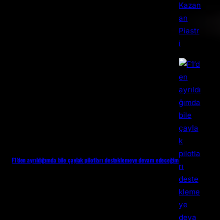
F1’den ayrıldığımda bile çaylak pilotları desteklemeye devam edeceğim