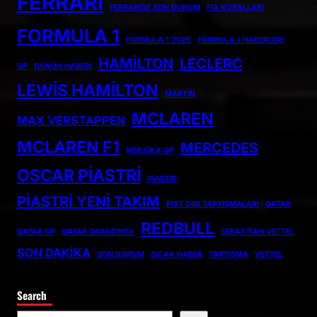
FERRARI
FERRARIDE SON DURUM
FIA KURALLARI
FORMULA 1
FORMULA 1 2025
FORMULA 1 HABERLERI
HAMILTON
LECLERC
GP
GÜNÜN HABERI
LEWIS HAMILTON
MARTIN
MCLAREN
MAX VERSTAPPEN
MCLAREN F1
MERCEDES
MEKSIKA GP
OSCAR PIASTRI
PIASTRI
PIASTRI YENI TAKIM
PIST DIŞI TARTIŞMALARI
QATAR
REDBULL
QATAR GP
QATAR GRANDPRIX
SEBASTIAN VETTEL
SON DAKIKA
SON DURUM
SICAK HABER
TARTIŞMA
VETTEL
Search