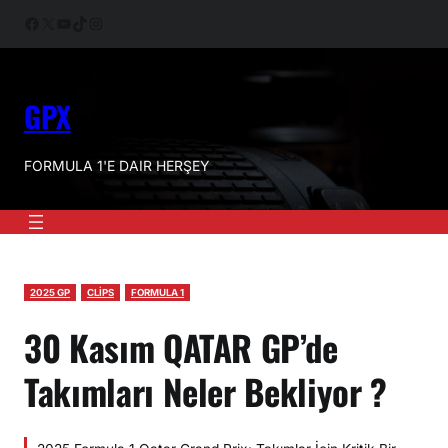
İçeriğe
Facebook
X
YouTube
TikTok
Instagram
geç
GPX
FORMULA 1'E DAIR HERŞEY
2025 GP
CLİPS
FORMULA 1
30 Kasım QATAR GP’de
Takımları Neler Bekliyor ?