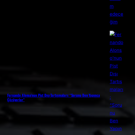
Fernando Alonso’nun Pist Dışı Tartışmaları: “Sorunu Ben Yapınca
Çözüyorlar”