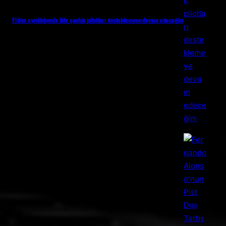
F1’den ayrıldığımda bile çaylak pilotları desteklemeye devam edeceğim