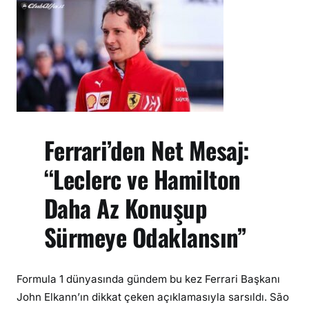
L
e
c
l
e
r
c
v
Ferrari’den Net Mesaj:
e
H
“Leclerc ve Hamilton
a
m
Daha Az Konuşup
i
Sürmeye Odaklansın”
l
t
o
n
Formula 1 dünyasında gündem bu kez Ferrari Başkanı
d
John Elkann’ın dikkat çeken açıklamasıyla sarsıldı. São