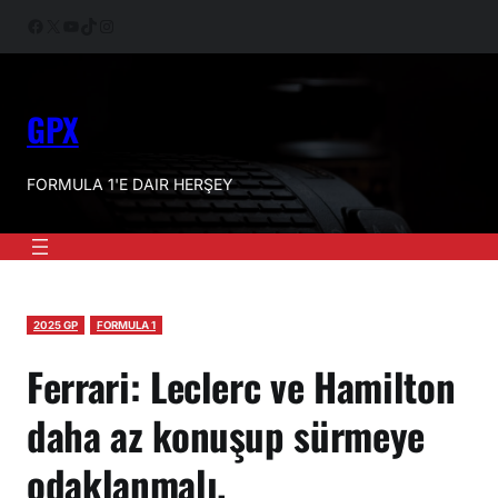
İçeriğe
Facebook
X
YouTube
TikTok
Instagram
geç
GPX
FORMULA 1'E DAIR HERŞEY
2025 GP
FORMULA 1
Ferrari: Leclerc ve Hamilton
daha az konuşup sürmeye
odaklanmalı.