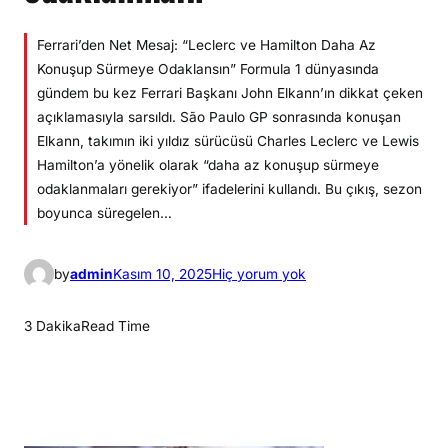
Ferrari’den Net Mesaj: “Leclerc ve Hamilton Daha Az
Konuşup Sürmeye Odaklansın” Formula 1 dünyasında
gündem bu kez Ferrari Başkanı John Elkann’ın dikkat çeken
açıklamasıyla sarsıldı. São Paulo GP sonrasında konuşan
Elkann, takımın iki yıldız sürücüsü Charles Leclerc ve Lewis
Hamilton’a yönelik olarak “daha az konuşup sürmeye
odaklanmaları gerekiyor” ifadelerini kullandı. Bu çıkış, sezon
boyunca süregelen…
F
by
admin
Kasım 10, 2025
Hiç yorum yok
e
r
3 Dakika
Read Time
r
a
r
i
: