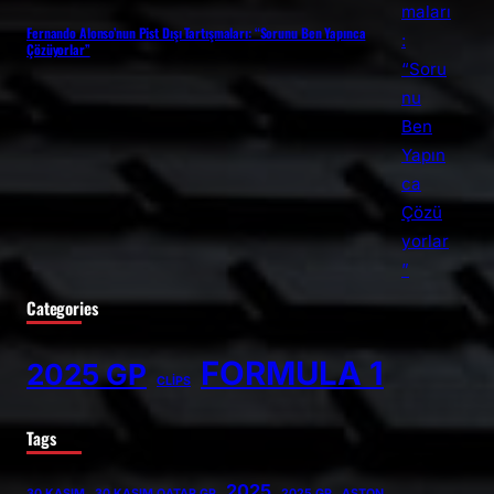
Fernando Alonso’nun Pist Dışı Tartışmaları: “Sorunu Ben Yapınca
Çözüyorlar”
Categories
FORMULA 1
2025 GP
CLİPS
Tags
2025
30 KASIM
30 KASIM QATAR GP
2025 GP
ASTON