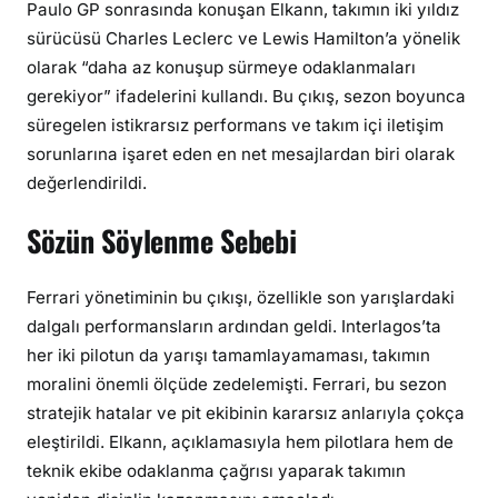
a
Paulo GP sonrasında konuşan Elkann, takımın iki yıldız
h
sürücüsü Charles Leclerc ve Lewis Hamilton’a yönelik
a
olarak “daha az konuşup sürmeye odaklanmaları
a
gerekiyor” ifadelerini kullandı. Bu çıkış, sezon boyunca
z
süregelen istikrarsız performans ve takım içi iletişim
k
sorunlarına işaret eden en net mesajlardan biri olarak
o
değerlendirildi.
n
u
Sözün Söylenme Sebebi
ş
u
p
Ferrari yönetiminin bu çıkışı, özellikle son yarışlardaki
s
dalgalı performansların ardından geldi. Interlagos’ta
ü
her iki pilotun da yarışı tamamlayamaması, takımın
r
moralini önemli ölçüde zedelemişti. Ferrari, bu sezon
m
stratejik hatalar ve pit ekibinin kararsız anlarıyla çokça
e
eleştirildi. Elkann, açıklamasıyla hem pilotlara hem de
y
teknik ekibe odaklanma çağrısı yaparak takımın
e