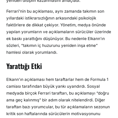
yeniden disiplin kazanmasını amaçladı.
o
d
Ferrari’nin bu açıklaması, aynı zamanda takımın son
a
yıllardaki istikrarsızlığının arkasındaki psikolojik
k
faktörlere de dikkat çekiyor. Yönetim, medya önünde
l
yapılan yorumların ve açıklamaların sürücüler üzerinde
a
ek baskı yarattığını düşünüyor. Bu nedenle Elkann’ın
n
sözleri, “takımın iç huzurunu yeniden inşa etme”
m
hamlesi olarak yorumlandı.
a
l
Yarattığı Etki
ı
.
i
Elkann’ın açıklaması hem taraftarlar hem de Formula 1
ç
camiası tarafından büyük yankı uyandırdı. Sosyal
i
medyada birçok Ferrari taraftarı, bu açıklamayı “doğru
n
ama geç kalınmış” bir adım olarak nitelendirdi. Diğer
taraftan bazı yorumcular, bu tür açıklamaların sezonun
kritik son haftalarında sürücülerin motivasyonunu