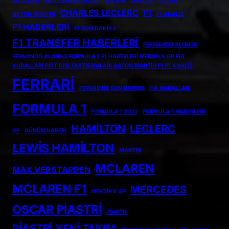
CHARLES LECLERC
F1
ASTON MARTIN
F1 ANALIZ
F1 HABERLERI
F1 SON DAKIKA
F1 TRANSFER HABERLERI
FERNANDO ALONSO
FERNANDO ALONSO FORMULA 1 F1 HABERLERI MEKSIKA GP FIA
KURALLARI PIST DIŞI TARTIŞMALARI ASTON MARTIN F1 F1 ANALIZ
FERRARI
FERRARIDE SON DURUM
FIA KURALLARI
FORMULA 1
FORMULA 1 2025
FORMULA 1 HABERLERI
HAMILTON
LECLERC
GP
GÜNÜN HABERI
LEWIS HAMILTON
MARTIN
MCLAREN
MAX VERSTAPPEN
MCLAREN F1
MERCEDES
MEKSIKA GP
OSCAR PIASTRI
PIASTRI
PIASTRI YENI TAKIM