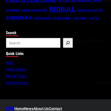
PIST DIŞI TARTIŞMALARI
QATAR
REDBULL
QATAR GP
QATAR GRANDPRIX
SEBASTIAN VETTEL
SON DAKIKA
SON DURUM
SICAK HABER
TARTIŞMA
VETTEL
Search
S
e
Quick Links
a
r
Blog
c
hakkımızda
h
Home Page
İletişime geç
GPX
Home
News
About Us
Contact