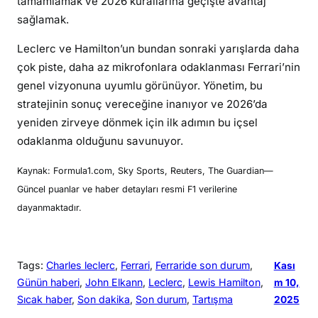
tamamlamak ve 2026 kurallarına geçişte avantaj
sağlamak.
Leclerc ve Hamilton’un bundan sonraki yarışlarda daha
çok piste, daha az mikrofonlara odaklanması Ferrari’nin
genel vizyonuna uyumlu görünüyor. Yönetim, bu
stratejinin sonuç vereceğine inanıyor ve 2026’da
yeniden zirveye dönmek için ilk adımın bu içsel
odaklanma olduğunu savunuyor.
Kaynak: Formula1.com, Sky Sports, Reuters, The Guardian—
Güncel puanlar ve haber detayları resmi F1 verilerine
dayanmaktadır.
Tags:
Charles leclerc
, 
Ferrari
, 
Ferraride son durum
, 
Kası
Günün haberi
, 
John Elkann
, 
Leclerc
, 
Lewis Hamilton
, 
m 10,
Sıcak haber
, 
Son dakika
, 
Son durum
, 
Tartışma
2025